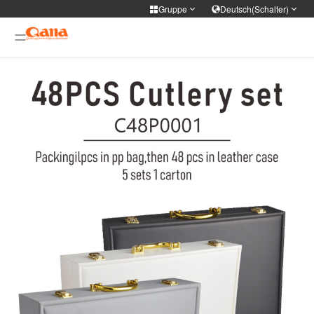
Gruppe
Deutsch(Schalter)
Website der Gruppe
Sprache wechseln
WIFI APP Smart home
简体中文
English
Français
Deutsch
русский
한국어
Portuguese
日本語
ภาษาไทย
Türkiye
Español
Tiếng Việt
عربى
فارسی