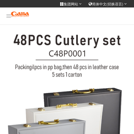
集团网站
简体中文(切换语言)
集团网站
选择语言
Cooker Tableware Kitchen knife
简体中文
English
Français
Deutsch
智能电器
русский
한국어
Portuguese
日本語
医用\健康
ภาษาไทย
Türkiye
Español
Tiếng Việt
个人护理
عربى
فارسی